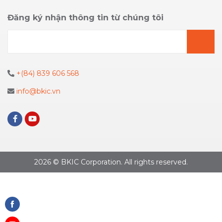
Đăng ký nhận thông tin từ chúng tôi
+(84) 839 606 568
info@bkic.vn
2026 © BKIC Corporation. All rights reserved.
Share