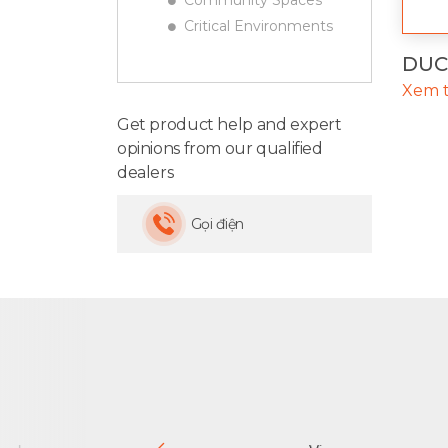
Community Spaces
Critical Environments
DUC
Xem 
Get product help and expert
opinions from our qualified
dealers
Gọi điện