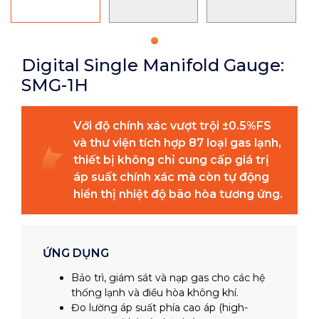
Digital Single Manifold Gauge:
SMG-1H
Với độ chính xác vượt trội ±0.5%FS
và thư viện tích hợp 87 loại gas lạnh,
thiết bị không chỉ cung cấp giá trị
áp suất chính xác mà còn tự động
hiển thị nhiệt độ bão hòa tương ứng.
ỨNG DỤNG
Bảo trì, giám sát và nạp gas cho các hệ
thống lạnh và điều hòa không khí.
Đo lường áp suất phía cao áp (high-