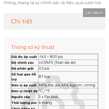
thống, mang lại sự chính xác và hiệu quả vượt trội
Lên đầu
Chi tiết
Thông số kỹ thuật
-14.5 ~ 800 psi
Dải đo áp suất
±0.5%FS (Toàn dải đo)
Độ chính xác
0.5 psi
Độ phân giải
Số loại gas hỗ
87 loại
trợ
MPa, bar, psi, kPa, kg/cm², cmHg
Đơn vị áp suất
°C / °F
Đơn vị nhiệt độ
3 x Pin AAA
Nguồn cấp
6 tháng
Thời lượng pin
Chức năng tự