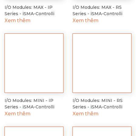
output
I/O Modules: MAX - IP
I/O Modules: MAX - RS
Series - iSMA-Controlli
Series - iSMA-Controlli
3
Xem thêm
Xem thêm
Resistive
Digital
load max
outputs:
Inductive
load max.
RS485 hal
Interface:
Address:
Baudrate:
Set by
Ingress
I/O Modules: MINI - IP
I/O Modules: MINI - RS
protection
Series - iSMA-Controlli
Series - iSMA-Controlli
rating:
Xem thêm
Xem thêm
Operating
Temperature:
Relative