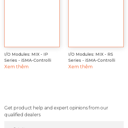
humidity:
Connectors:
160
Dimensions:
(6.30
Mounting:
Housing
material:
I/O Modules: MIX - IP
I/O Modules: MIX - RS
Series - iSMA-Controlli
Series - iSMA-Controlli
Xem thêm
Xem thêm
Get product help and expert opinions from our
qualified dealers