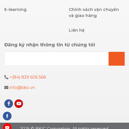
E-learning
Chính sách vận chuyển
và giao hàng
Liên hệ
Đăng ký nhận thông tin từ chúng tôi
+(84) 839 606 568
info@bkic.vn
Share
on
2026 © BKIC Corporation. All rights reserved.