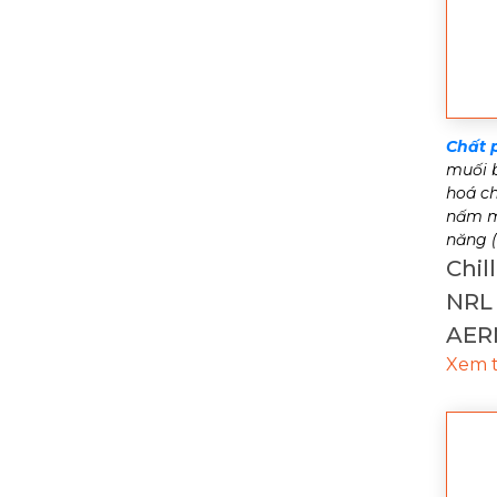
Chất 
muối b
hoá ch
nấm mố
năng (
Chil
NRL 
AER
Xem 