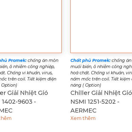
phủ Promek:
chống ăn mòn
Chất phủ Promek:
chống ăn
iển, ô nhiễm công nghiệp,
muối biển, ô nhiễm công ngh
ất. Chống vi khuẩn, virus,
hoá chất. Chống vi khuẩn, vir
c trên coil. Tiết kiệm điện
nấm mốc trên coil. Tiết kiệm 
 Option)
năng ( Option)
ler Giải Nhiệt Gió
Chiller Giải Nhiệt Gió
1402-9603 -
NSMI 1251-5202 -
MEC
AERMEC
thêm
Xem thêm