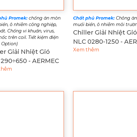
phủ Promek:
chống ăn mòn
Chất phủ Promek:
Chông ă
iển, ô nhiễm công nghiệp,
muối biển, ô nhiễm môi trườ
ất. Chống vi khuẩn, virus,
Chiller Giải Nhiệt Gió
c trên coil. Tiết kiệm điện
NLC 0280-1250 - AE
 Option)
Xem thêm
ler Giải Nhiệt Gió
 290÷650 - AERMEC
thêm