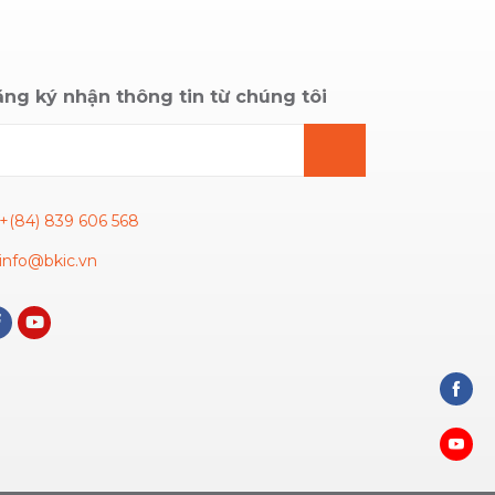
ng ký nhận thông tin từ chúng tôi
+(84) 839 606 568
info@bkic.vn
Share
on
Faceb
Share
on