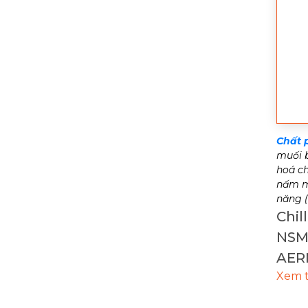
Chất 
muối b
hoá ch
nấm mố
năng (
Chil
NSM 
AER
Xem 