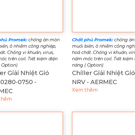
phủ Promek:
chống ăn mòn
Chất phủ Promek:
chống ăn
iển, ô nhiễm công nghiệp,
muối biển, ô nhiễm công ngh
ất. Chống vi khuẩn, virus,
hoá chất. Chống vi khuẩn, vir
c trên coil. Tiết kiệm điện
nấm mốc trên coil. Tiết kiệm 
 Option)
năng ( Option)
ler Giải Nhiệt Gió
Chiller Giải Nhiệt Gió
0280-0750 -
NRV - AERMEC
Xem thêm
MEC
thêm