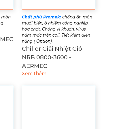
n mòn
Chất phủ Promek:
chống ăn mòn
ng
muối biển, ô nhiễm công nghiệp,
hoá chất. Chống vi khuẩn, virus,
nấm mốc trên coil. Tiết kiệm điện
RMEC
năng ( Option).
Chiller Giải Nhiệt Gió
NRB 0800-3600 -
AERMEC
Xem thêm