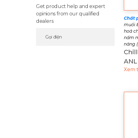
Get product help and expert
opinions from our qualified
Chất 
dealers
muối b
hoá ch
Gọi điện
nấm mố
năng (
Chil
ANL
Xem 